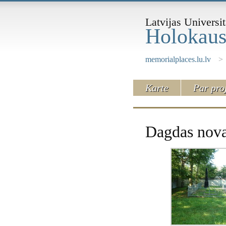
Latvijas Universit
Holokaus
memorialplaces.lu.lv
>
Karte
Par pro
Dagdas nova