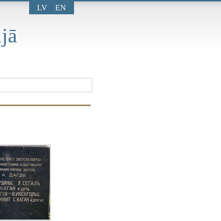
LV
EN
jā