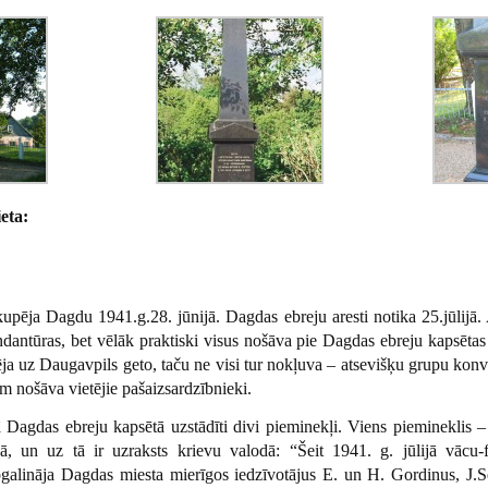
eta:
kupēja Dagdu 1941.g.28. jūnijā. Dagdas ebreju aresti notika 25.jūlijā.
ndantūras, bet vēlāk praktiski visus nošāva pie Dagdas ebreju kapsēta
a uz Daugavpils geto, taču ne visi tur nokļuva – atsevišķu grupu kon
m nošāva vietējie pašaizsardzībnieki.
 Dagdas ebreju kapsētā uzstādīti divi pieminekļi. Viens piemineklis –
ijā, un uz tā ir uzraksts krievu valodā: “Šeit 1941. g. jūlijā vācu
nogalināja Dagdas miesta mierīgos iedzīvotājus E. un H. Gordinus, J.S