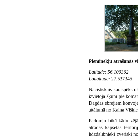
Pieminekļu atrašanās vi
Latitude: 56.100362
Longitude:
27.537345
Nacistiskais karaspēks o
izvietoja šķūnī pie koma
Dagdas ebrejiem konvojēj
attālumā no Kalna Višķie
Padomju laikā kādreizējā
atrodas kapsētas teritor
līdzdalībnieki zvēriski 