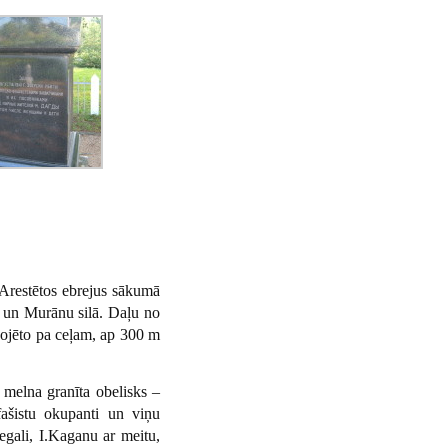
 Arestētos ebrejus sākumā
s un Murānu silā. Daļu no
vojēto pa ceļam, ap 300 m
 melna granīta obelisks –
-fašistu okupanti un viņu
egali, I.Kaganu ar meitu,