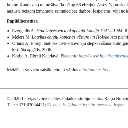
km no Kandavas) un nošāva (kopā ap 68 ebreju). Atsevišķi noslepk
augusta beigām izmantota saimniecības darbos. Iespējams, viņi no
Papildliteratūra
Ezergailis A.
Holokausts vācu okupētajā Latvijā 1941—1944
. R
Melers M.
Latvijas ebreju kopienas vēsture un Holokausta piemi
Urtāns A. Ebreju tautības civiliedzīvotāju slepkavošana Kuldīgas
institūta apgāds, 2006.
Korba A. Ebreji Kandavā. Pieejams:
http://www.lu.lv/jsc/pilset
Meklēt ar šo vietu saistīto ebreju vārdus
http://names.lu.lv
.
© 2026 Latvijas Universitātes Jūdaikas studiju centrs: Raiņa Bulvār
Tel.: +371 67034421; E-pasts:
jsc@latnet.lv
;
http://www.lu.lv/jsc/